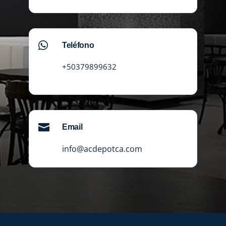

Teléfono
+50379899632

Email
info@acdepotca.com