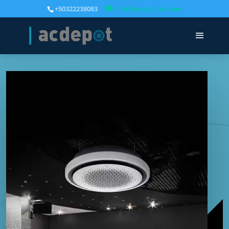
+50322238083
info@acdepotca.com