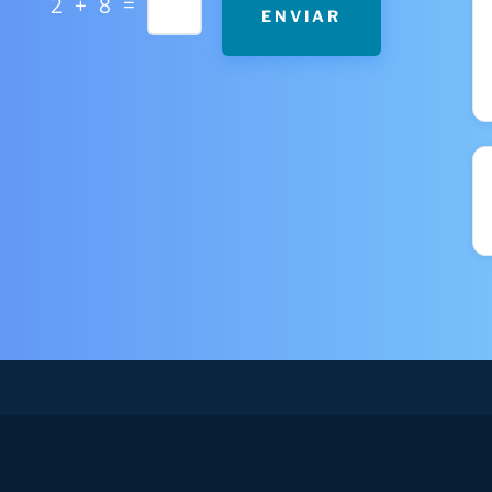
=
2 + 8
ENVIAR