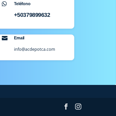

Teléfono
+50379899632

Email
info@acdepotca.com