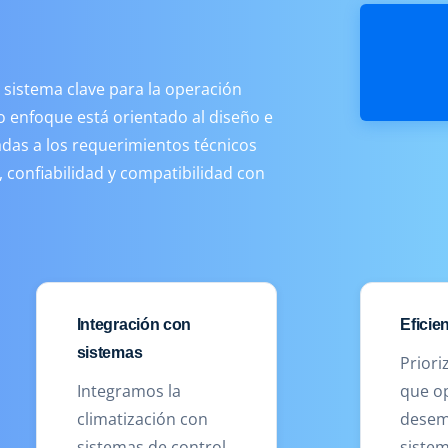
sistema clave para la operación
ro enfoque está orientado al diseño e
adas a los requerimientos técnicos
 confiabilidad y compatibilidad con
Integración con
Eficie
sistemas
Prior
Integramos la
que op
climatización con
desem
sistemas de control,
sistem