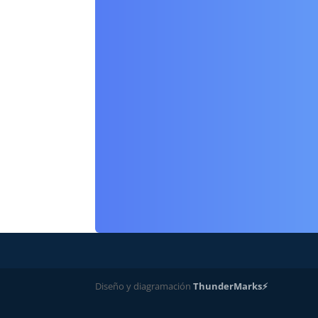
Diseño y diagramación
ThunderMarks⚡