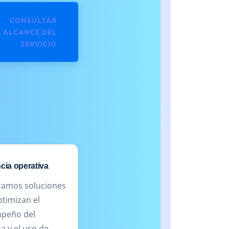
CONSULTAR
ALCANCE DEL
SERVICIO
ncia operativa
izamos soluciones
timizan el
peño del
a y el uso de